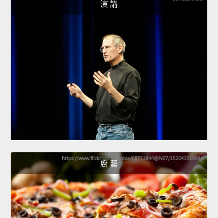
演 講
廚 藝