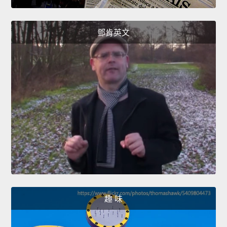
鄧肯英文
趣 味