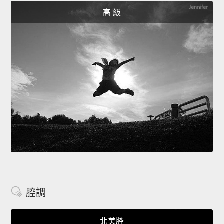
高 級
腔調
北美腔