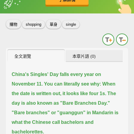
英
中
收錄佳句
功能升級
購物
shopping
單身
single
全文瀏覽
本章片語 (0)
China's Singles' Day falls every year on
November 11.
You can literally see why: When
the date is written out, it looks like four 1s.
The
day is also known as "Bare Branches Day."
"Bare branches" or "guanggun" in Mandarin is
what the Chinese call bachelors and
bachelorettes.