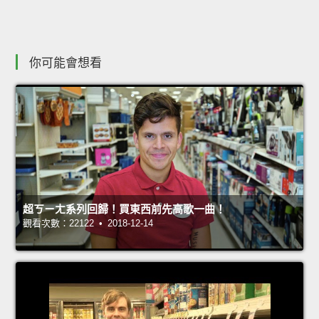
你可能會想看
超ㄎㄧㄤ系列回歸！買東西前先高歌一曲！
觀看次數：22122 • 2018-12-14