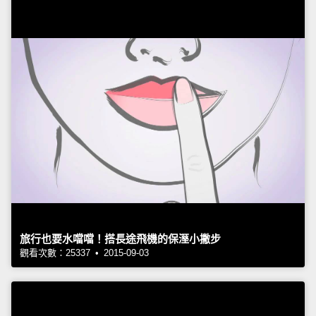
旅行也要水噹噹！搭長途飛機的保溼小撇步
觀看次數：25337 • 2015-09-03