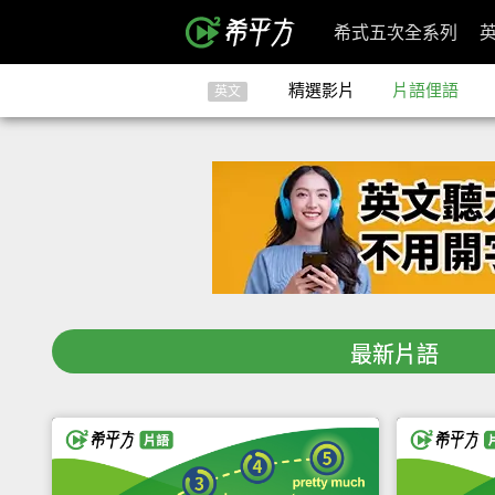
希式五次全系列
精選影片
片語俚語
英文
最新片語