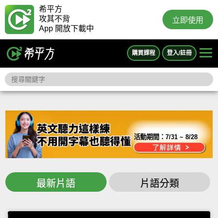
希平方
攻其不背
立即使用
App 開放下載中
購買課程
登入/註冊
活動期間：
7/31 ~ 8/28
最新片語
片語分類