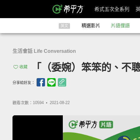
希式五次全系列
精選影片
片語俚語
英文
生活會話 Life Conversation
「（委婉）笨笨的、不聰明」- no
收藏
分享給好友：
觀看次數：10594 •
2021-08-22