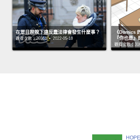
在眾目睽睽下違反蠢法律會發生什麼事？
《Domic
『你也是』
觀看次數：26561 • 2022-05-18
觀看次數：31677
HOPE