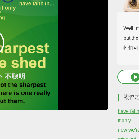
Well, 
but the
牠們可
複習
have faith 
if only
now we're