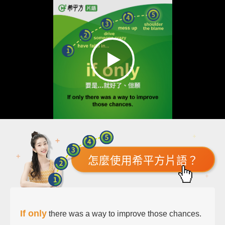
怎麼使用希平方片語？
If only
there was a way to improve those chances.