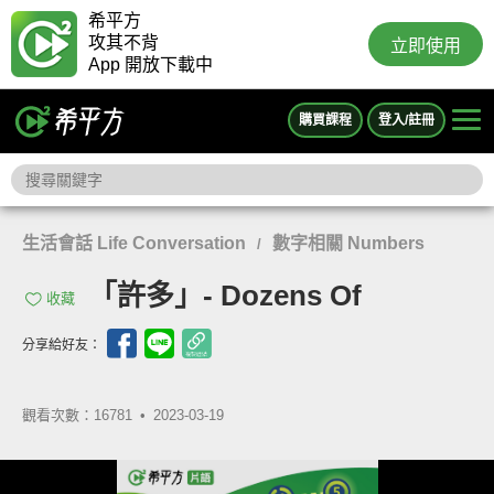
希平方
攻其不背
立即使用
App 開放下載中
購買課程
登入/註冊
生活會話 Life Conversation
數字相關 Numbers
/
「許多」- Dozens Of
收藏
分享給好友：
觀看次數：16781 •
2023-03-19