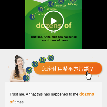
怎麼使用希平方片語？
dozens
Trust me, Anna; this has happened to me
of
times.