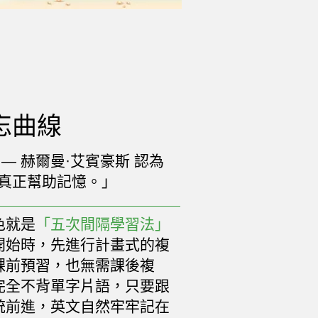
忘曲線
— 赫爾曼·艾賓豪斯 認為
真正幫助記憶。」
色就是
「五次間隔學習法」
開始時，先進行計畫式的複
課前預習，也無需課後複
完全不背單字片語，只要跟
統前進，英文自然牢牢記在