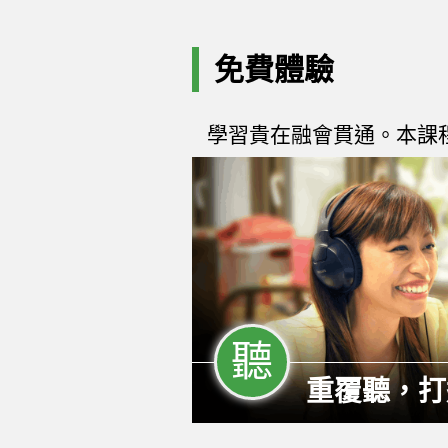
免費體驗
學習貴在融會貫通。本課
聽
重覆聽，打