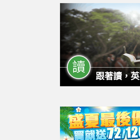
讀
跟著讀，英