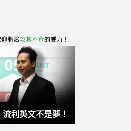
歡迎體驗
攻其不背
的威力！
，流利英文不是夢！