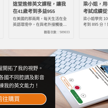
這堂進修英文課程，讓我
梁小姐，用
在41歲考到多益955
考試成績從
895分！
在美國的那兩周，每天生活在全
梁小姐學完 1
英語環境中，在與老外接觸後，
考到 895 
發現之前上攻其不背課程的效果
背的訓練，讓
觀看次數：589033
讓我大吃一驚，尤其是自己在語
於閱讀成績，
感上的掌握比之前更上一層樓。
書，後來去聽
攻其不背，絕對是職場進修英文
口譯機都能聽
的最佳選擇。
了！
程開拓了我的視野。
各國不同腔調及影音
練我的英文能力！
前往購買