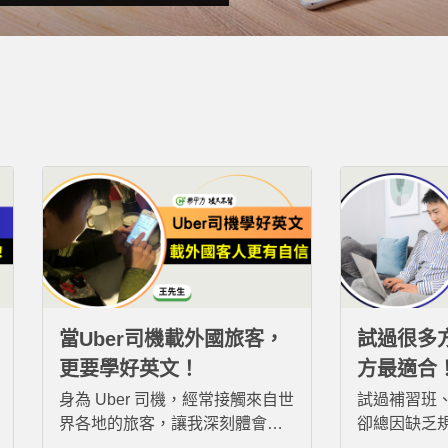
當Uber司機載外國旅客，
試過很多
更要學好英文！
方最適合
身為 Uber 司機，經常接觸來自世
試過補習班
界各地的旅客，讓我深刻體會英
卻總因缺乏
文的重要性。透過希平方「攻其
廢。直到接