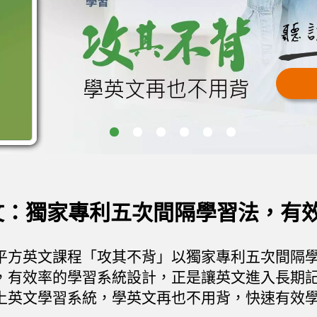
逐字寫，迅速提升
跟著讀，英文思考
大聲說，流利英文
重覆聽，打造你的
購
購
購
購
按我體驗
按我體驗
按我體驗
按我體驗
1
2
3
4
5
6
文：獨家專利五次間隔學習法，有
平方英文課程「攻其不背」以獨家專利五次間隔
，有效率的學習系統設計，正是讓英文進入長期
上英文學習系統，學英文再也不用背，快速有效