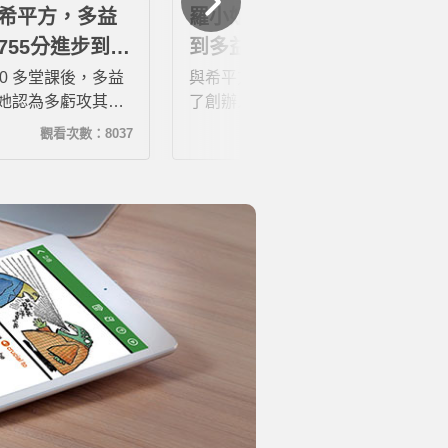
希平方，多益
羅小姐：學習4個月，我考
755分進步到
到多益895分！
00 多堂課後，多益
與希平方結緣是因為2018年底買
分！她認為多虧攻其不
了創辦人第一本書，原本不相信
她聽力分數首次高
用了其他方法繞了一圈，最後還
觀看次數：8037
觀看次數：102586
也取得多益金色證
是找回了希平方。用了之後覺得
全英文演溝，不用
太適合我了，讓英文很菜的我可
懂大部分的意思
以在房間裡，自由的大聲練習英
文，也不用怕被別人笑。默默在
家練功四個月直到取得多益金色
證書895分！