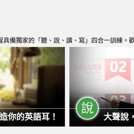
程具備獨家的「聽、說、讀、寫」四合一訓練。
說
造你的英語耳！
大聲說