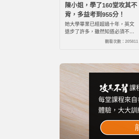
陳小姐，學了160堂攻其不
背，多益考到955分！
她大學畢業已經超過十年，英文
退步了許多，雖然知道必須不斷
進修才能保持競爭力，但靠自己
觀看次數：205811
努力，往往三天打魚、兩天曬
網，連看影片遇到較艱深的字彙
片語和用法，也因為怠惰而懶得
查。後來趁著工作轉職的空檔加
入希平方加強英文，沒想到學了
160堂後多益進步150分，考到
課
955分！真的很開心！
每堂課程來自
體驗，大大訓