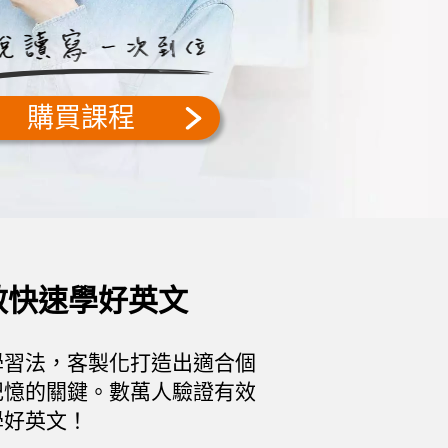
英語力！
真容易！
不是夢！
英語耳！
買課程
買課程
買課程
買課程
效快速學好英文
學習法，客製化打造出適合個
記憶的關鍵。數萬人驗證有效
學好英文！