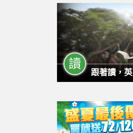
讀
跟著讀，英