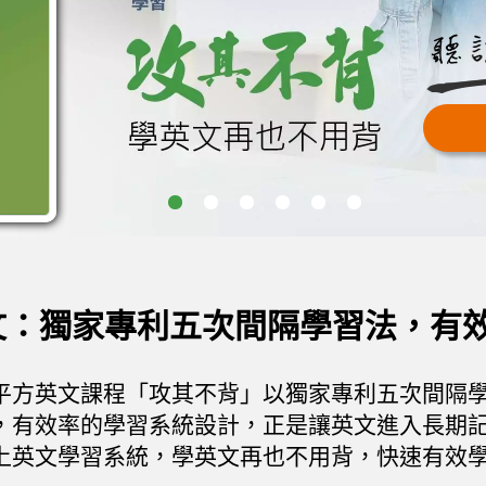
逐字寫，迅速提升
跟著讀，英文思考
大聲說，流利英文
重覆聽，打造你的
購
購
購
購
按我體驗
按我體驗
按我體驗
按我體驗
1
2
3
4
5
6
文：獨家專利五次間隔學習法，有
平方英文課程「攻其不背」以獨家專利五次間隔
，有效率的學習系統設計，正是讓英文進入長期
上英文學習系統，學英文再也不用背，快速有效