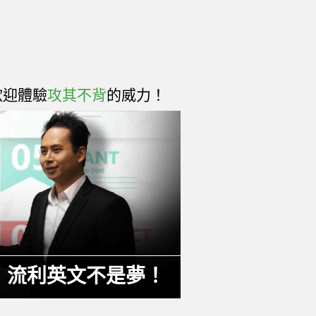
歡迎體驗
攻其不背
的威力！
，流利英文不是夢！