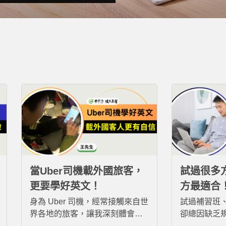
當Uber司機載外國旅客，
試過很多
更要學好英文！
方最適合
身為 Uber 司機，經常接觸來自世
試過補習班
界各地的旅客，讓我深刻體會英
卻總因缺乏
文的重要性。透過希平方「攻其
廢。直到接