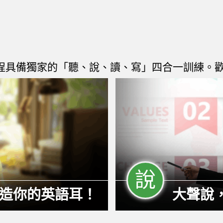
程具備獨家的「聽、說、讀、寫」四合一訓練。
說
造你的英語耳！
大聲說