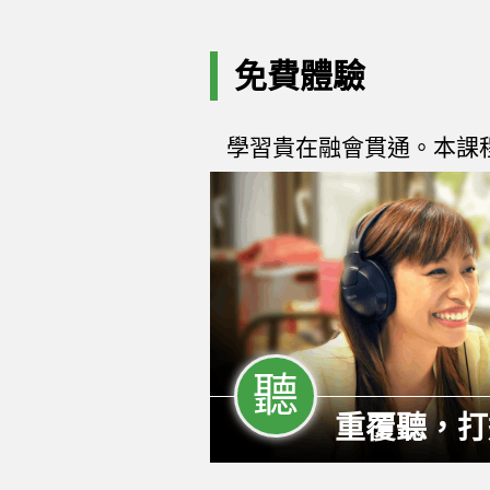
免費體驗
學習貴在融會貫通。本課
聽
重覆聽，打