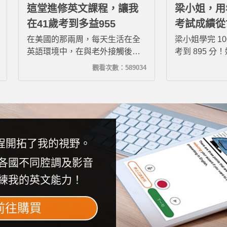
這堂進修英文課程，讓我
梁小姐，用
在41歲考到多益955
考試成績從
895分！
在美國的那兩周，每天生活在全
梁小姐學完 1
英語環境中，在與老外接觸後，
考到 895 
發現之前上攻其不背課程的效果
背的訓練，讓
觀看次數：589034
讓我大吃一驚，尤其是自己在語
於閱讀成績，
感上的掌握比之前更上一層樓。
書，後來去聽
攻其不背，絕對是職場進修英文
口譯機都能聽
的最佳選擇。
了！
程開拓了我的視野。
各國不同腔調及影音
練我的英文能力！
前往購買