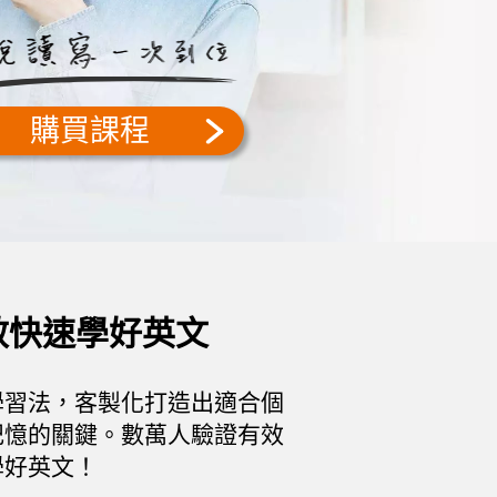
英語力！
真容易！
不是夢！
英語耳！
買課程
買課程
買課程
買課程
效快速學好英文
學習法，客製化打造出適合個
記憶的關鍵。數萬人驗證有效
學好英文！