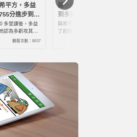
希平方，多益
羅小姐：學習4個月，我考
755分進步到
到多益895分！
00 多堂課後，多益
與希平方結緣是因為2018年底買
分！她認為多虧攻其不
了創辦人第一本書，原本不相信
她聽力分數首次高
用了其他方法繞了一圈，最後還
觀看次數：8037
觀看次數：102588
也取得多益金色證
是找回了希平方。用了之後覺得
全英文演溝，不用
太適合我了，讓英文很菜的我可
懂大部分的意思
以在房間裡，自由的大聲練習英
文，也不用怕被別人笑。默默在
家練功四個月直到取得多益金色
證書895分！