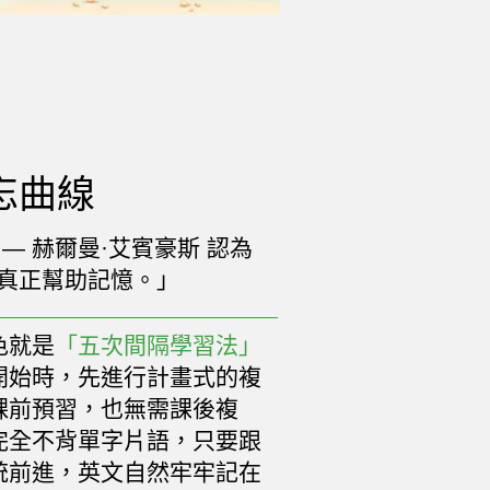
忘曲線
— 赫爾曼·艾賓豪斯 認為
真正幫助記憶。」
色就是
「五次間隔學習法」
開始時，先進行計畫式的複
課前預習，也無需課後複
完全不背單字片語，只要跟
統前進，英文自然牢牢記在