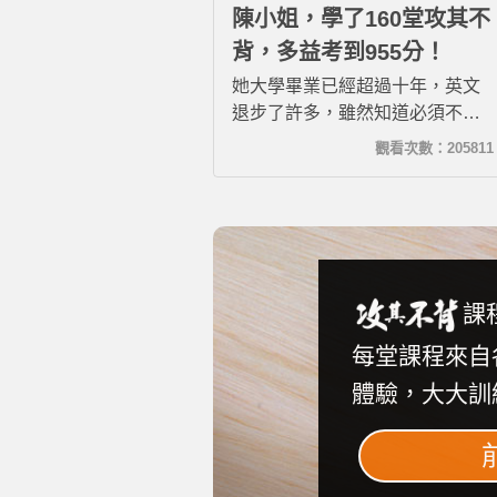
陳小姐，學了160堂攻其不
背，多益考到955分！
她大學畢業已經超過十年，英文
退步了許多，雖然知道必須不斷
進修才能保持競爭力，但靠自己
觀看次數：205811
努力，往往三天打魚、兩天曬
網，連看影片遇到較艱深的字彙
片語和用法，也因為怠惰而懶得
查。後來趁著工作轉職的空檔加
入希平方加強英文，沒想到學了
160堂後多益進步150分，考到
課
955分！真的很開心！
每堂課程來自
體驗，大大訓