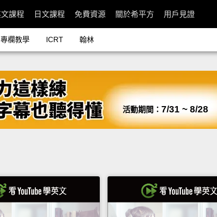
英文課程
日文課程
免費資源
關於希平方
用戶見證
專欄教學
ICRT
翰林
7/31 ~ 8/28
活動期間：