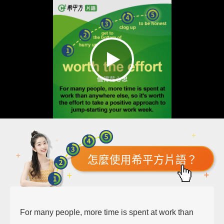
怎麼使用希平方片語？
For many people, more time is spent at work than