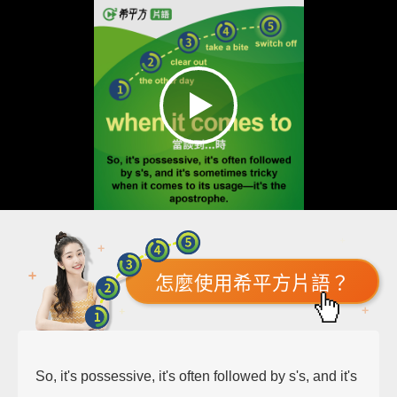
怎麼使用希平方片語？
So, it's possessive, it's often followed by s's, and it's