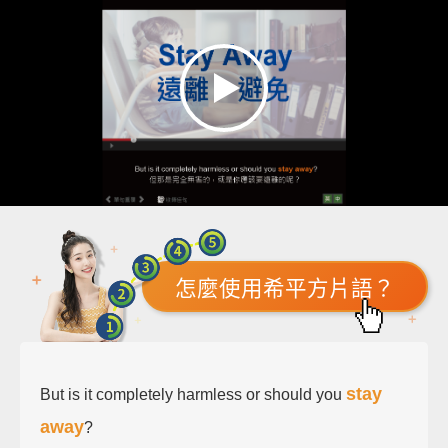
怎麼使用希平方片語？
stay
But is it completely harmless or should you
away
?