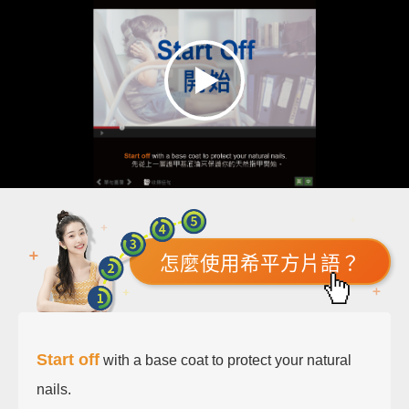
怎麼使用希平方片語？
Start off
with a base coat to protect your natural
nails.