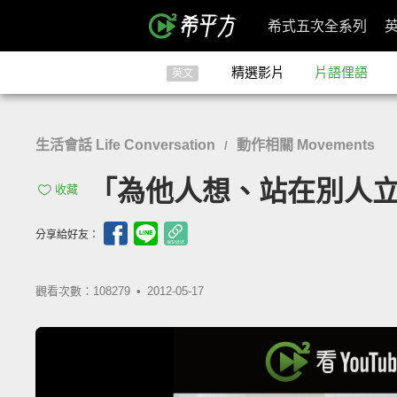
希式五次全系列
精選影片
片語俚語
英文
生活會話 Life Conversation
動作相關 Movements
/
「為他人想、站在別人立場思考」
收藏
分享給好友：
觀看次數：108279 •
2012-05-17