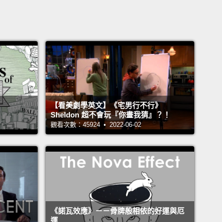
【看美劇學英文】《宅男行不行》
Sheldon 超不會玩『你畫我猜』？！
觀看次數：45924 • 2022-06-02
《諾瓦效應》－－骨牌般相依的好運與厄
運