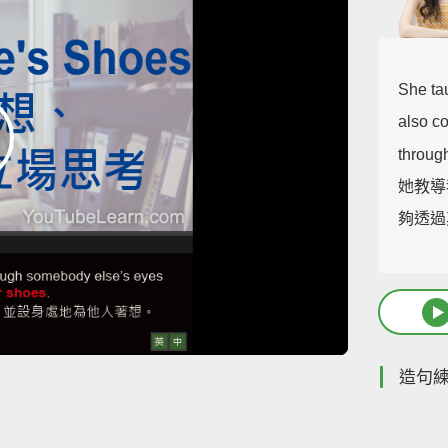
She tau
also c
throug
她教導
夠透過
造句