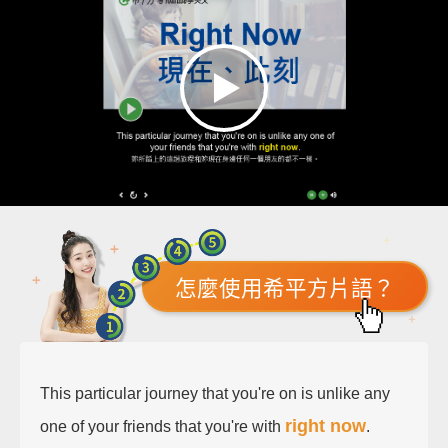
怎麼使用希平方片語？
This particular journey that you're on is unlike any
right now
one of your friends that you're with
.