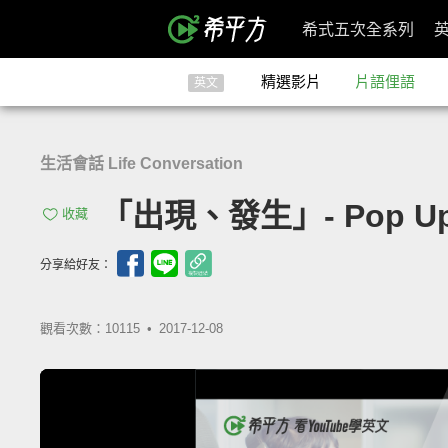
希式五次全系列
精選影片
片語俚語
英文
生活會話 Life Conversation
「出現、發生」- Pop U
收藏
分享給好友：
觀看次數：10115 •
2017-12-08