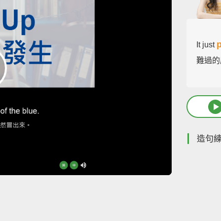
It just
難過的
造句