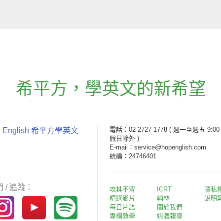
希平方
，
學英文的新希望
電話：02-2727-1778
( 週一至週五 9:00-
 English 希平方學英文
假日除外 )
E-mail：service@hopenglish.com
統編：24746401
 / 追蹤：
攻其不背
ICRT
隱私
精選影片
翰林
說明
每日片語
關於我們
專欄教學
媒體報導