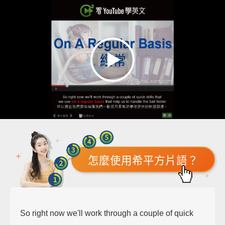
怎麼使用希平方片語？
So right now we'll work through a couple of quick