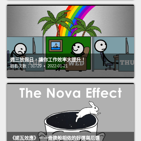
週三放假日，讓你工作效率大提升！
觀看次數：31729 • 2022-01-21
《諾瓦效應》－－骨牌般相依的好運與厄運