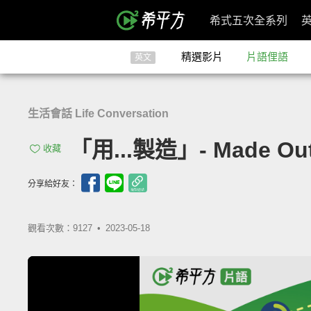
希式五次全系列
精選影片
片語俚語
英文
生活會話 Life Conversation
「用...製造」- Made Out
收藏
分享給好友：
觀看次數：9127 •
2023-05-18