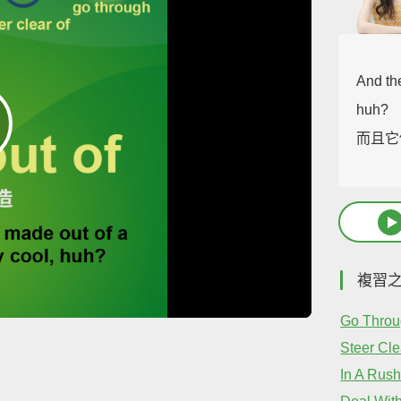
And th
huh?
而且它
複習
Go Thro
Steer Cle
In A Rus