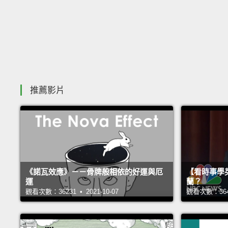
推薦影片
《諾瓦效應》－－骨牌般相依的好運與厄
【看時事學
運
蘭？
觀看次數：36231 • 2021-10-07
觀看次數：36418