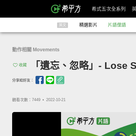
希式五次全系列
精選影片
片語俚語
英文
動作相關 Movements
「遺忘、忽略」- Lose Si
收藏
分享給好友：
觀看次數：7449 •
2022-10-21