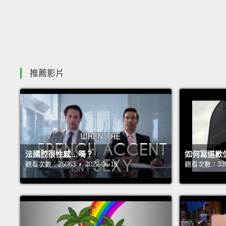
推薦影片
法國腔很性感…嗎？
如何寫道歉
觀看次數：25063 • 2022-06-16
觀看次數：33933