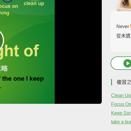
Never
從未遺
複習
Clean U
Focus O
Keep Som
take a le