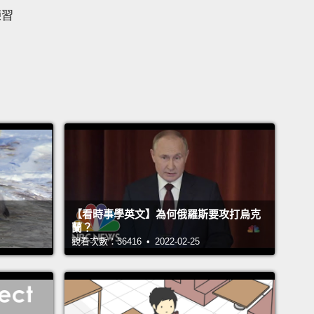
練習
【看時事學英文】為何俄羅斯要攻打烏克
蘭？
觀看次數：36416 • 2022-02-25