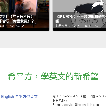
英文】《宅男行不行》
《諾瓦效應》－－骨牌般相依的
n 超不會玩『你畫我猜』？！
運
 • 2022-06-02
觀看次數：36227 • 2021-10-07
希平方
，
學英文的新希望
電話：02-2727-1778
( 週一至週五 9:00-
 English 希平方學英文
假日除外 )
E-mail：service@hopenglish.com