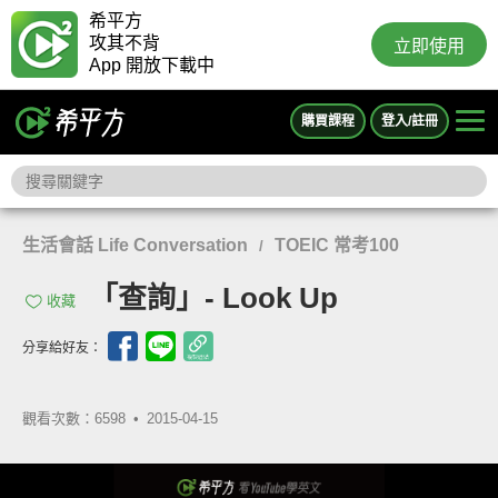
希平方
攻其不背
立即使用
App 開放下載中
購買課程
登入/註冊
生活會話 Life Conversation
TOEIC 常考100
/
「查詢」- Look Up
收藏
分享給好友：
觀看次數：6598 •
2015-04-15