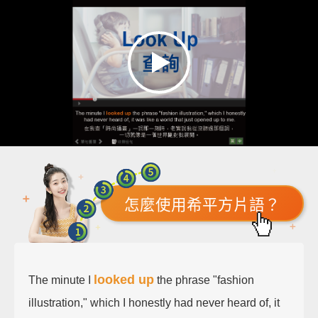
怎麼使用希平方片語？
looked up
The minute I
the phrase "fashion
illustration," which I honestly had never heard of, it