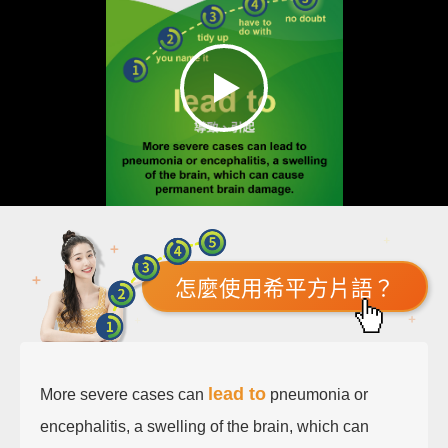
怎麼使用希平方片語？
lead to
More severe cases can
pneumonia or
encephalitis, a swelling of the brain, which can