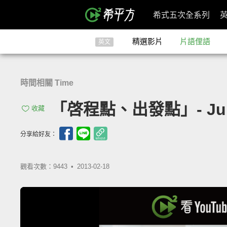
希式五次全系列
精選影片
片語俚語
英文
時間相關 Time
「啓程點、出發點」- Jumpi
收藏
分享給好友：
觀看次數：9443 •
2013-02-18