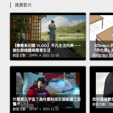
推薦影片
【療癒系田園 VLOG】平凡生活的美－－
《Domic
談社群媒體與簡單生活
『你也是』
觀看次數：29991 • 2021-12-10
觀看次數：31658
什麼是元宇宙？為什麼科技巨頭都趨之若
如何寫道歉
鶩？
觀看次數：33927
觀看次數：28797 • 2021-11-12