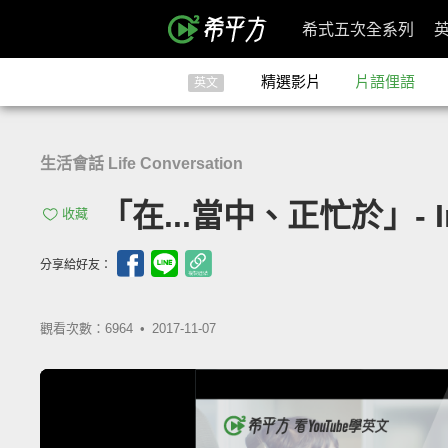
希式五次全系列
精選影片
片語俚語
英文
生活會話 Life Conversation
「在...當中、正忙於」- In 
收藏
分享給好友：
觀看次數：6964 •
2017-11-07