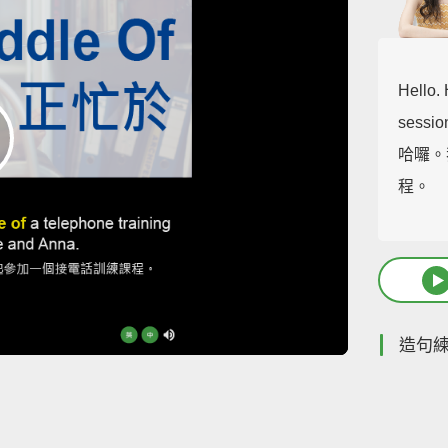
Hello.
sessio
哈囉。
程。
造句