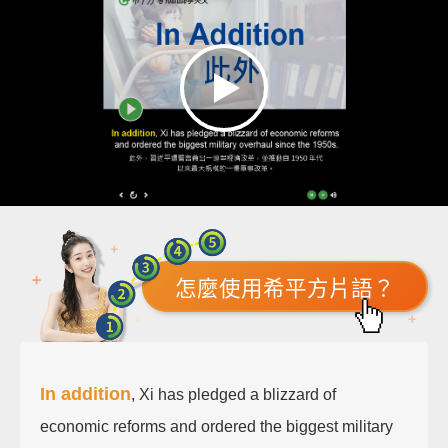
怎麼使用希平方片語？
In addition
, Xi has pledged a blizzard of
economic reforms and ordered the biggest military