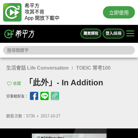
希平方
攻其不背
立即使用
App 開放下載中
購買課程
登入/註冊
生活會話 Life Conversation
TOEIC 常考100
/
「此外」- In Addition
收藏
分享給好友：
觀看次數：5736 •
2017-10-27