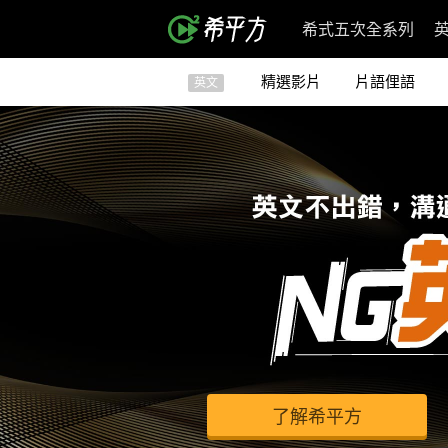
希式五次全系列
精選影片
片語俚語
英文
了解希平方