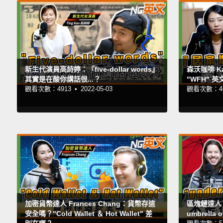
新生代演員高詩婷：『five-dollar words』
森沃咖啡 K
其實是在酸你講話很...？
"WFH" 
觀看次數：4913 •
2022-05-03
觀看次數：46
加密貨幣達人 Frances Chang：貨幣存這
區塊鏈達人 Ju
安全嗎？"Cold Wallet ＆ Hot Wallet" 差
umbrell