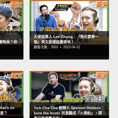
天使投資人 Lee Chang：『我也要參一
是什麼時尚？你
咖』英文這樣說最道地！
觀看次數：3501 •
2022-04-12
at’s so
Ooh Cha Cha 創辦人 Spencer Hudson：
思是？
burn the boats 別直翻成『火燒船』，原