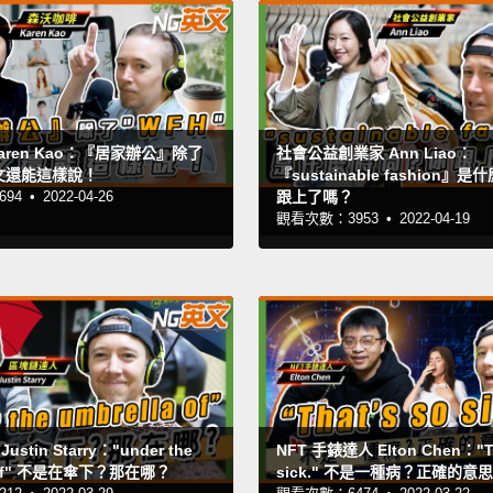
aren Kao：『居家辦公』除了
社會公益創業家 Ann Liao：
英文還能這樣說！
『sustainable fashion』
94 •
2022-04-26
跟上了嗎？
觀看次數：3953 •
2022-04-19
stin Starry："under the
NFT 手錶達人 Elton Chen："Th
a of" 不是在傘下？那在哪？
sick." 不是一種病？正確的意