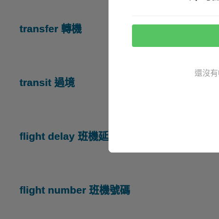
transfer 轉機
還沒有
transit 過境
flight delay 班機延誤
flight number 班機號碼