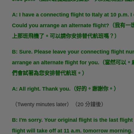
A: I have a connecting flight to Italy at 10 p.m. I 
Could you arrange an alternate fl
上那班飛機了。可以請你安排替代航班嗎？）
B: Sure. Please leave your connecting flight num
arrange an alternate flight for y
們會試著為您安排替代航班。）
A: All right. Thank you.（好的。謝謝你。）
（Twenty minutes later）（20 分鐘後）
B: I'm sorry. Your original flight is the last fligh
flight will take off at 11 a.m. tomo