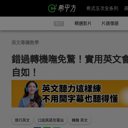
希式五次全系列
精選影片
片語俚語
英文
英文專欄教學
錯過轉機嘸免驚！實用英文
自如！
旅行英文
口說英語充電站
轉機 英文