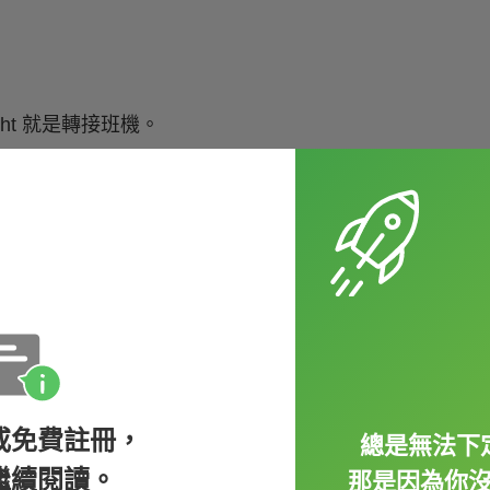
light 就是轉接班機。
班機了。）
有「替代的」意思，所以航空公司為旅客安排的「替代航
或免費註冊，
總是無法下
繼續閱讀。
那是因為你