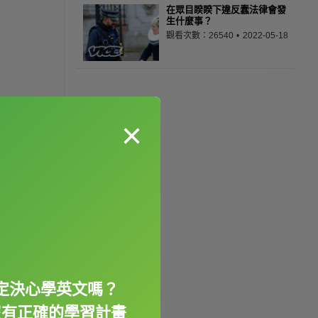
在眾目睽睽下違反蠢法律會發
生什麼事？
觀看次數：26540
2022-05-18
×
定決心學英文嗎？
沒有正確的學習計畫