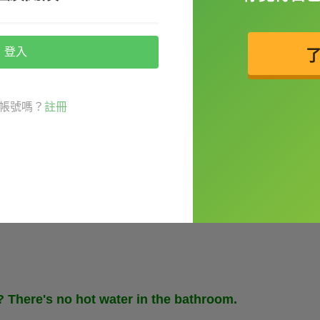
登入
m. Could you come and check for me?（我房
帳號嗎？
註冊
ger?（我可以借用轉接插頭和充電器嗎？）
? There's no hot water in the bathroom.