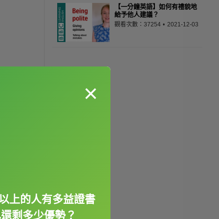
【一分鐘英語】如何有禮貌地
給予他人建議？
觀看次數：37254
2021-12-03
×
% 以上的人有多益證書
己還剩多少優勢？