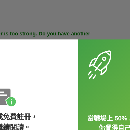
r is too strong. Do you have another
他房間嗎？）
l is weak in my room, and I can't access
或免費註冊，
線網路訊號很弱，我連不上網路。）
當職場上 50
繼續閱讀。
你覺得自