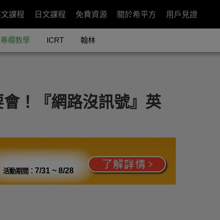
英文課程
日文課程
免費資源
關於希平方
用戶見證
專欄教學
ICRT
翰林
要會！『網路沒訊號』英
7/31 ~ 8/28
活動期間：