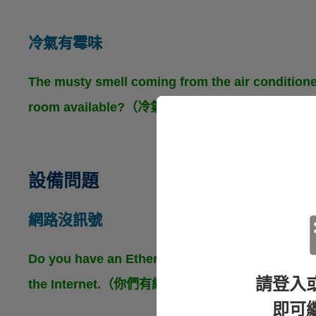
冷氣有霉味
The musty smell coming from the air conditione
room available?（冷氣的霉味很重。你們有其
設備問題
網路沒訊號
Do you have an Ethernet cable? The Wi-Fi signa
請登入
the Internet.（你們有網路線嗎？我房間的無
即可