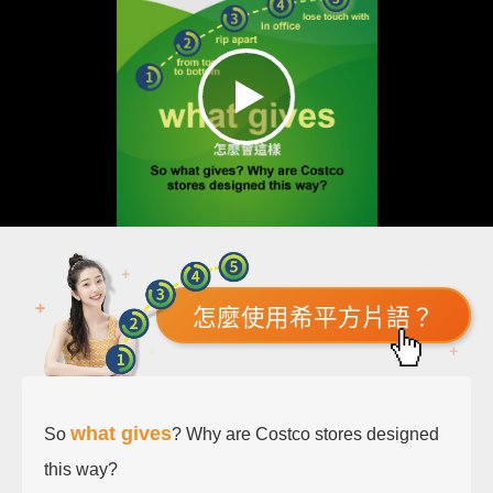
怎麼使用希平方片語？
what gives
So
? Why are Costco stores designed
this way?