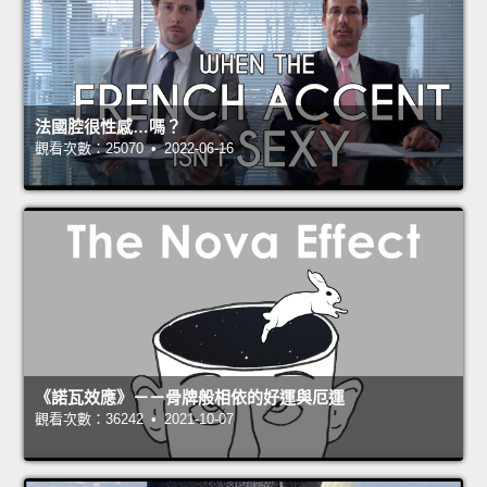
法國腔很性感…嗎？
觀看次數：25070 • 2022-06-16
《諾瓦效應》－－骨牌般相依的好運與厄運
觀看次數：36242 • 2021-10-07