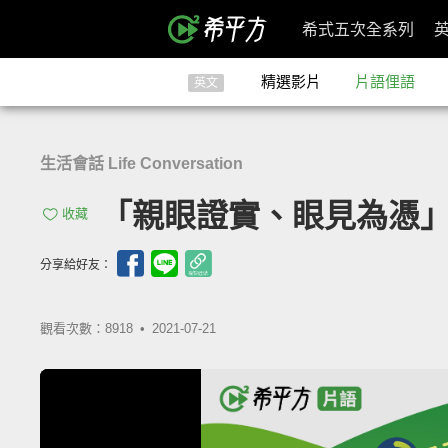
希式五次全系列
精選影片
片語俚語
英文
生活會話 Life Conversation
「親眼證實、眼見為憑」- see
收藏
分享給好友：
觀看次數：8918 •
2021-07-21