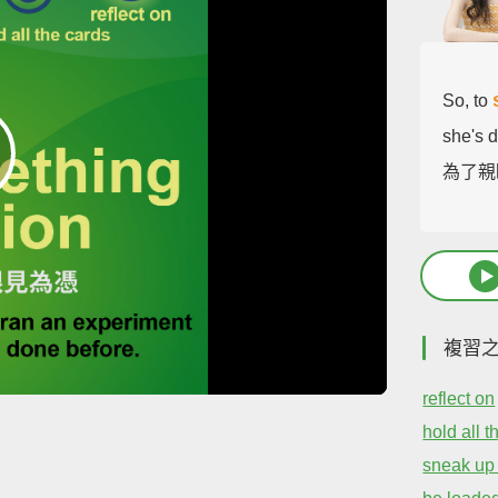
So, to
she's 
為了親
複習
reflect on
hold all t
sneak up