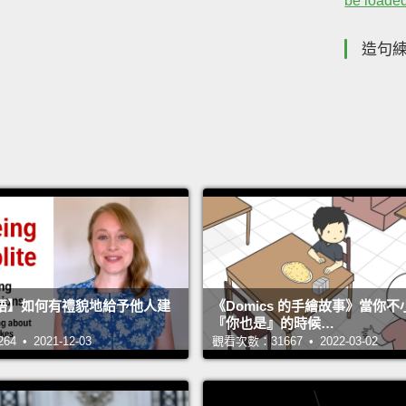
be loaded
造句
語】如何有禮貌地給予他人建
《Domics 的手繪故事》當你
『你也是』的時候…
 • 2021-12-03
觀看次數：31667 • 2022-03-02