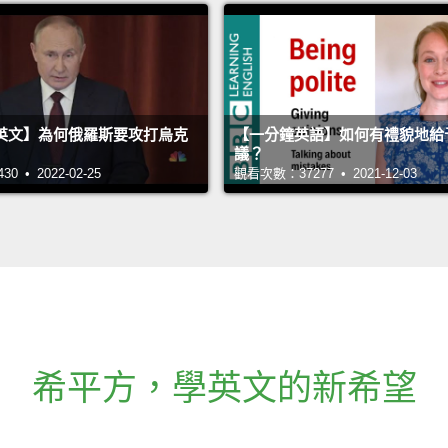
英文】為何俄羅斯要攻打烏克
【一分鐘英語】如何有禮貌地給
議？
 • 2022-02-25
觀看次數：37277 • 2021-12-03
希平方
，
學英文的新希望