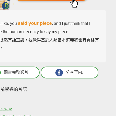
said your piece
t, like, you
, and I just think that I
e the human decency to say my piece.
既然有話直說，我覺得基於人類基本道義我也有資格有
。
觀賞完整影片
分享至FB
之前學過的片語
's way