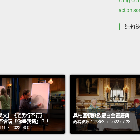
bring som
act on s
造句
英文】《宅男行不行》
與柏靈頓熊歡慶白金禧慶典
n 超不會玩『你畫我猜』？！
觀看次數：23863 • 2022-07-28
 • 2022-06-02