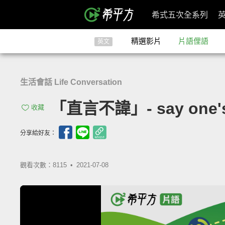
希式五次全系列
精選影片
片語俚語
英文
生活會話 Life Conversation
「直言不諱」- say one's
收藏
分享給好友：
觀看次數：8115 •
2021-07-08