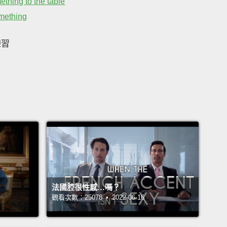
ething to the table
omething
練習
法國腔很性感…嗎？
觀看次數：25078 • 2022-06-16