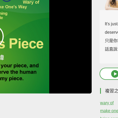
It's jus
deserv
只是你
話直說
複習
wary of
make one