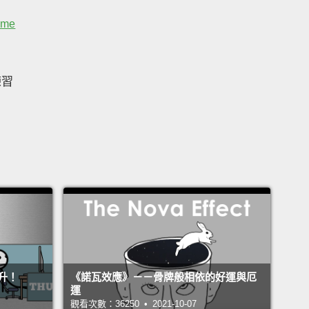
ime
練習
升！
《諾瓦效應》－－骨牌般相依的好運與厄
運
觀看次數：36250 • 2021-10-07