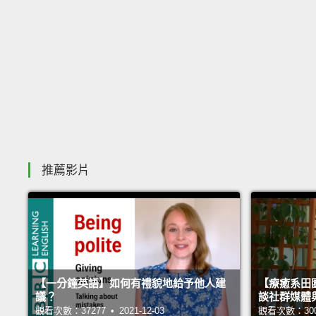
推薦影片
【一分鐘英語】如何有禮貌地給予他人建
【療癒系田園
議？
談社群媒體
觀看次數：37277 • 2021-12-03
觀看次數：30012