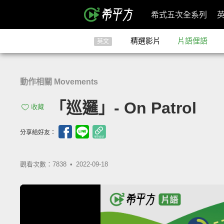
希式五次全系列
精選影片
片語俚語
英文
動作相關 Movements
「巡邏」- On Patrol
收藏
分享給好友：
觀看次數：7838 •
2022-09-18