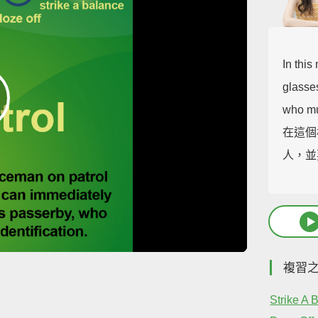
In thi
glasse
who mus
在這個
人，並
複習
Strike A 