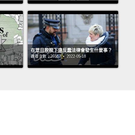
在眾目睽睽下違反蠢法律會發生什麼事？
觀看次數：26567 • 2022-05-18