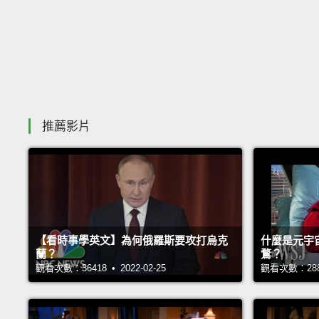
推薦影片
【看時事學英文】為何俄羅斯要攻打烏克
什麼是元宇
蘭？
鶩？
觀看次數：36418 • 2022-02-25
觀看次數：28805