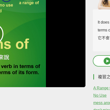
It does
terms o
它不會
複習
A Range 
No Use
mess aro