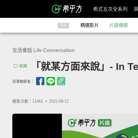
希式五次全系列
精選影片
片語俚語
英文
生活會話 Life Conversation
「就某方面來說」- In Ter
收藏
分享給好友：
觀看次數：11461 •
2022-08-12