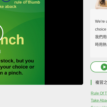
We're u
choice
我們用
時用熱
複習
Rule Of 
Take Aba