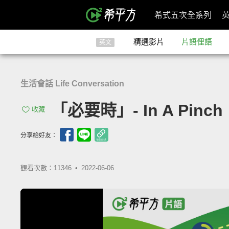
希式五次全系列
精選影片
片語俚語
英文
生活會話 Life Conversation
「必要時」- In A Pinch
收藏
分享給好友：
觀看次數：11346 •
2022-06-06