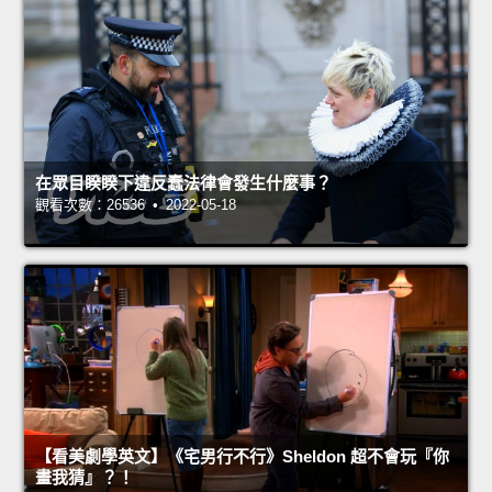
在眾目睽睽下違反蠢法律會發生什麼事？
觀看次數：26536 • 2022-05-18
【看美劇學英文】《宅男行不行》Sheldon 超不會玩『你
畫我猜』？！