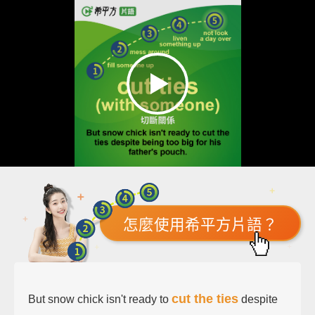
怎麼使用希平方片語？
cut the ties
But snow chick isn't ready to
despite