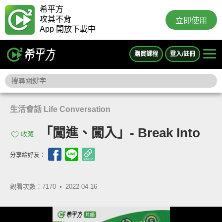
希平方
攻其不背
立即使用
App 開放下載中
購買課程
登入/註冊
生活會話 Life Conversation
「闖進、闖入」- Break Into
收藏
分享給好友：
觀看次數：7170 •
2022-04-16