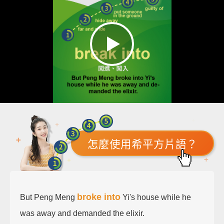
怎麼使用希平方片語？
broke into
But Peng Meng
Yi's house while he
was away and demanded the elixir.