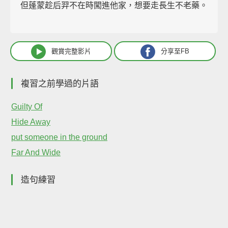
但蓬蒙趁后羿不在時闖進他家，想要走長生不老藥。
觀賞完整影片
分享至FB
複習之前學過的片語
Guilty Of
Hide Away
put someone in the ground
Far And Wide
造句練習