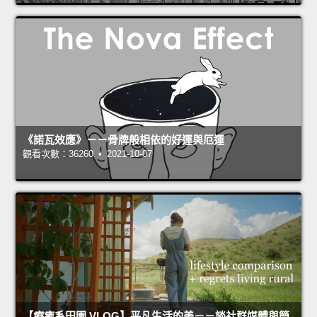
《諾瓦效應》－－骨牌般相依的好運與厄運
觀看次數：36260 • 2021-10-07
【療癒系田園 VLOG】平凡生活的美－－談社群媒體與簡