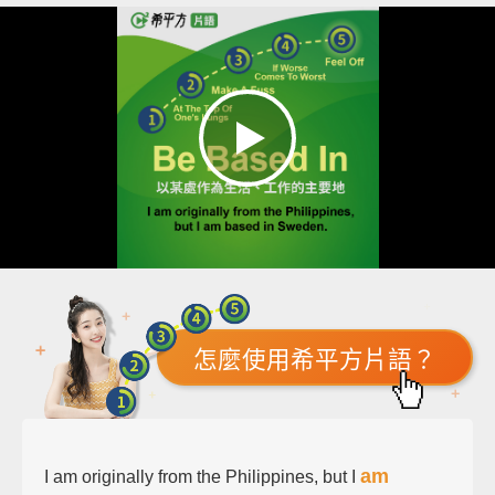
怎麼使用希平方片語？
am
I am originally from the Philippines, but I