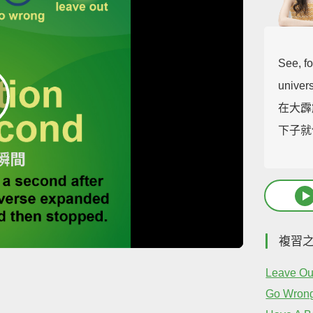
See, f
univer
在大霹
下子就
複習
Leave Ou
Go Wron