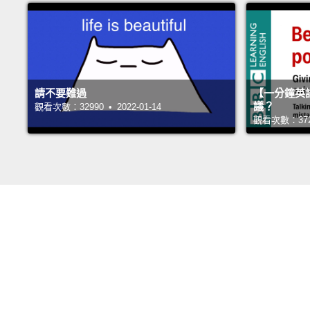
請不要難過
【一分鐘英
議？
觀看次數：32990 • 2022-01-14
觀看次數：37262