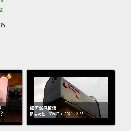
all
Of
練習
》
如何寫道歉信
』？！
觀看次數：33937 • 2021-12-23