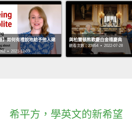
語】如何有禮貌地給予他人建
與柏靈頓熊歡慶白金禧慶典
觀看次數：23854 • 2022-07-28
 • 2021-12-03
希平方
，
學英文的新希望