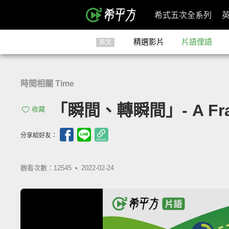
希式五次全系列
精選影片
片語俚語
英文
時間相關 Time
「瞬間、轉瞬間」- A Fract
收藏
分享給好友：
觀看次數：12545 •
2022-02-24