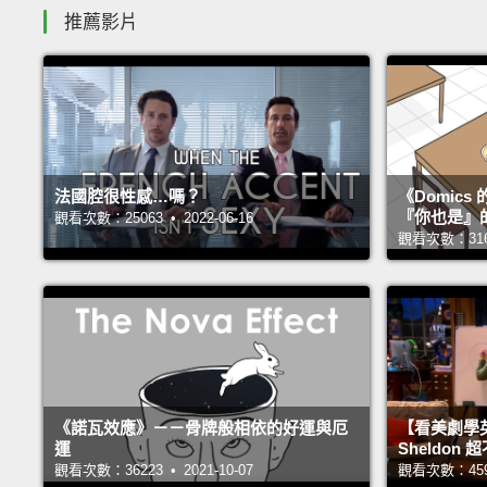
推薦影片
法國腔很性感…嗎？
《Domic
『你也是』
觀看次數：25063 • 2022-06-16
觀看次數：31660
《諾瓦效應》－－骨牌般相依的好運與厄
【看美劇學
運
Sheldo
觀看次數：36223 • 2021-10-07
觀看次數：45984