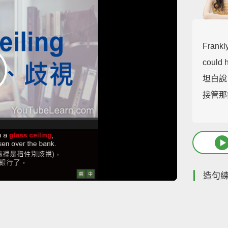
Frankly
could 
坦白說
接管那
造句