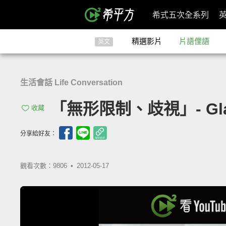
希式五次全系列
精選影片
片語俚語
英文
生活會話 Life Conversation
「無形限制、歧視」- Glass
收藏
分享給好友：
觀看次數：9806 •
2012-05-17