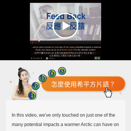
怎麼使用希平方片語？
In this video, we've only touched on just one of the
many potential impacts a warmer Arctic can have on