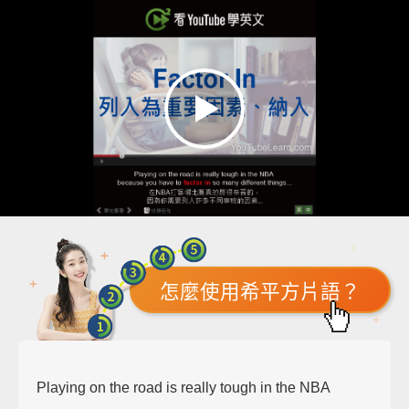
怎麼使用希平方片語？
Playing on the road is really tough in the NBA