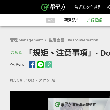
希式五次全系列
精選影片
片語俚語
英文
管理 Management
生活會話 Life Conversation
/
「規矩、注意事項」- Dos 
收藏
分享給好友：
觀看次數：18267 •
2017-04-20