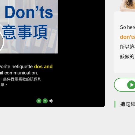
So here
don't
所以這
該做的
造句