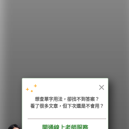
希平方
學英文的新希望
HOPE English 希平方學英文
×
加入我們 / 追蹤：
想查單字用法，卻找不到答案？
看了很多文章，但下次還是不會用？
電話：02-2727-1778
( 週一至週五 9:00-12:00、13:30-18:00，國定假日除外 )
E-mail：service@hopenglish.com
統編：24746401
開通線上老師服務