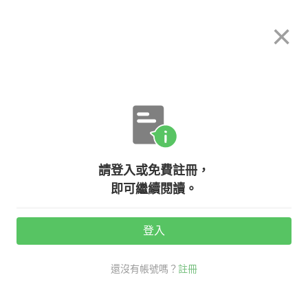
希平方
×
攻其不背
立即使用
App 開放下載中
購買課程
登入/註冊
英文專欄教學
請登入或免費註冊，
【老師救救我】hear of 和 hear
即可繼續閱讀。
about 差在哪裡？
登入
活動期間：
7/31 ~ 8/28
還沒有帳號嗎？
註冊
老師救救我
口說英文
用法差異