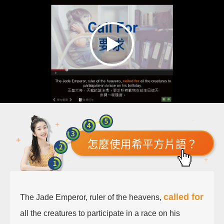
怎麼使用希平方片語？
called for
The Jade Emperor, ruler of the heavens,
all the creatures to participate in a race on his