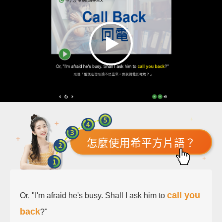
怎麼使用希平方片語？
call you
Or, "I'm afraid he's busy. Shall I ask him to
back
?"