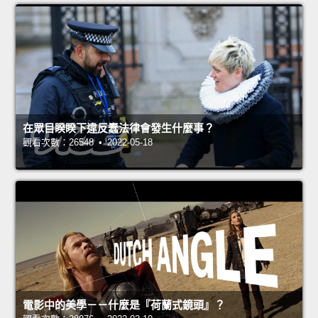
在眾目睽睽下違反蠢法律會發生什麼事？
觀看次數：26548 • 2022-05-18
電影中的美學－－什麼是『荷蘭式鏡頭』？