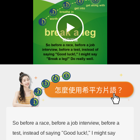
怎麼使用希平方片語？
So before a race, before a job interview, before a
test, instead of saying "Good luck!," I might say