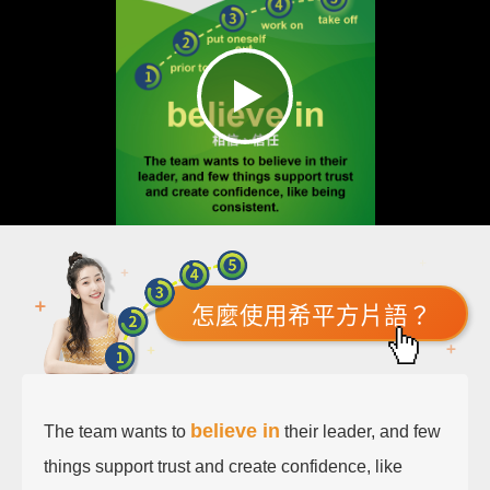
怎麼使用希平方片語？
believe in
The team wants to
their leader, and few
things support trust and create confidence, like