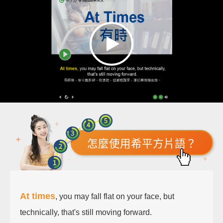
怎麼使用希平方片語？
At times
, you may fall flat on your face, but
technically, that's still moving forward.