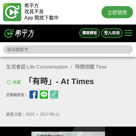
希平方
攻其不背
立即使用
App 開放下載中
購買課程
登入/註冊
生活會話 Life Conversation
時間相關 Time
/
「有時」- At Times
收藏
分享給好友：
觀看次數：5603 •
2017-06-12